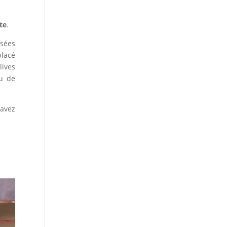
te
.
osées
placé
lives
u de
’avez