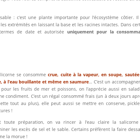
nsable : c’est une plante importante pour l’écosystème côtier. Il
es extrémités en laissant la base et les racines intactes. Dans cer
n termes de date et autorisée
uniquement pour la consomma
alicorne se consomme
crue, cuite à la vapeur, en soupe, sautée
e, à l’eau bouillante et même en saumure
… C’est un accompagne
 pour les fruits de mer et poissons, on l’apprécie aussi en sala
e condiment. C’est un régal consommé frais (un à deux jours apr
lette tout au plus), elle peut aussi se mettre en conserve, pickl
tures !
t toute préparation, on va rincer à l’eau claire la salicorne
miner les excès de sel et le sable. Certains préfèrent la faire dess
e la morue !