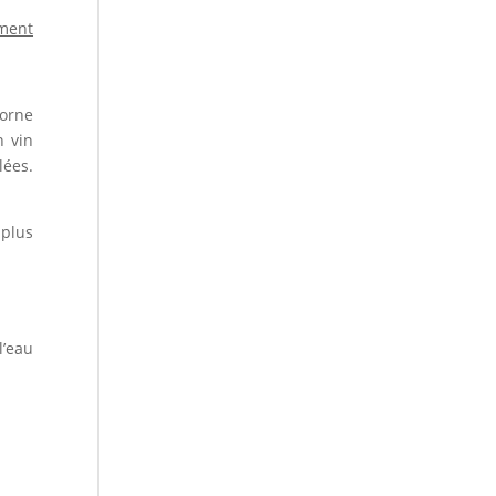
ement
corne
n vin
lées.
 plus
l’eau