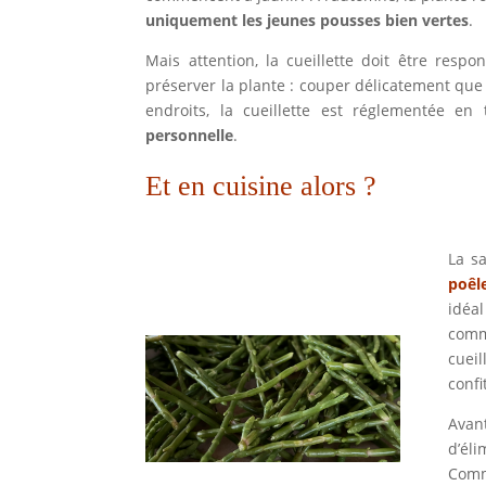
uniquement les jeunes pousses bien vertes
.
Mais attention, la cueillette doit être respo
préserver la plante : couper délicatement que l
endroits, la cueillette est réglementée e
personnelle
.
Et en cuisine alors ?
La s
poêl
idéal
comm
cueil
confi
Avan
d’éli
Comm