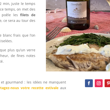
2 min, juste le temps
, ce temps, on met des
n poêle les
filets de
e, ce sera au tour des
 blanc frais que l’on
iselées.
nque plus qu’un verre
cheur, de fines notes
té.
al et gourmand : les idées ne manquent
rtagez-nous votre recette estivale
aux