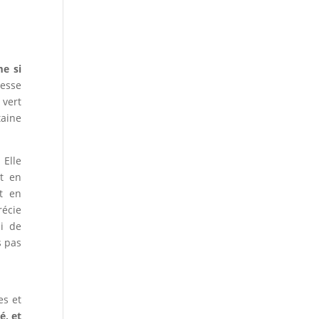
me si
pesse
 vert
taine
Elle
t en
t en
récie
si de
s pas
es et
é, et