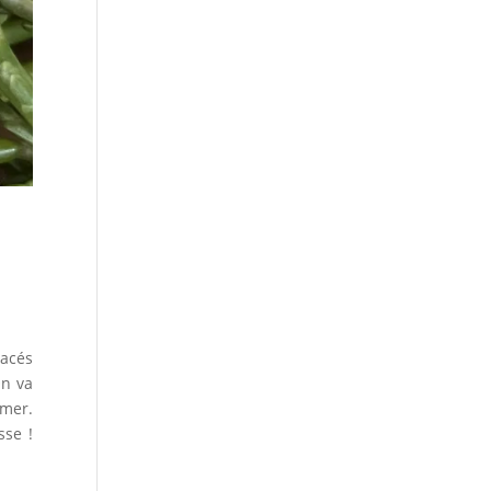
tacés
On va
 mer.
sse !