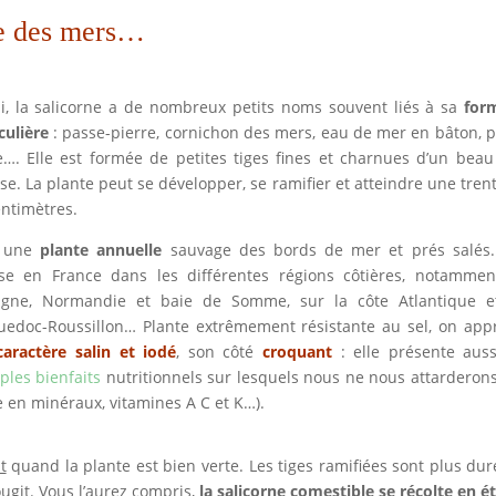
ge des mers…
ui, la salicorne a de nombreux petits noms souvent liés à sa
for
culière
: passe-pierre, cornichon des mers, eau de mer en bâton, 
…. Elle est formée de petites tiges fines et charnues d’un beau
se. La plante peut se développer, se ramifier et atteindre une tren
ntimètres.
t une
plante annuelle
sauvage des bords de mer et prés salés. 
se en France dans les différentes régions côtières, notammen
agne, Normandie et baie de Somme, sur la côte Atlantique e
uedoc-Roussillon… Plante extrêmement résistante au sel, on app
caractère
salin et iodé
, son côté
croquant
: elle présente aus
ples bienfaits
nutritionnels sur lesquels nous ne nous attarderon
e en minéraux, vitamines A C et K…).
t
quand la plante est bien verte. Les tiges ramifiées sont plus dur
ugit. Vous l’aurez compris,
la salicorne comestible se récolte en ét