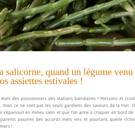
a salicorne, quand un légume venu
s assiettes estivales !
 étals des poissonniers des stations balnéaires ? Poissons et crus
es, mais ce ne sont pas les seuls gardiens des saveurs de la mer. 
qui s’épanouit en milieu salin et que l’on aime à croquer en bord de
s parents pauvres des accords mets vins et pourtant, quelle riche
 mers !