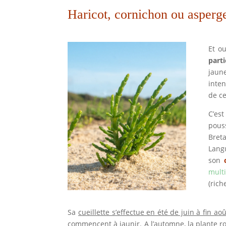
Haricot, cornichon ou asper
Et o
parti
jaune
inten
de ce
C’es
pous
Bret
Lang
son
multi
(rich
Sa
cueillette s’effectue en été de juin à fin aoû
commencent à jaunir. A l’automne, la plante ro