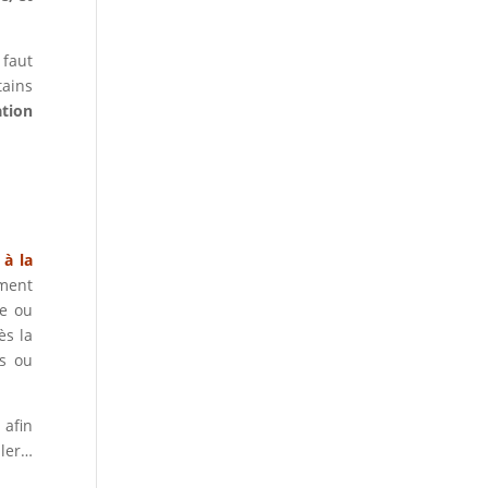
 faut
tains
tion
 à la
ment
de ou
ès la
es ou
 afin
aler…