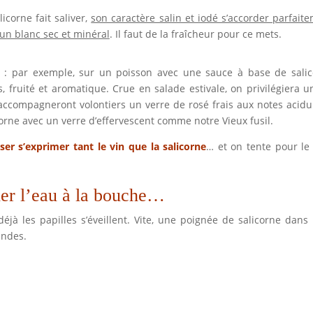
licorne fait saliver,
son caractère salin et iodé s’accorder parfait
un blanc sec et minéral
. Il faut de la fraîcheur pour ce mets.
: par exemple, sur un poisson avec une sauce à base de sali
, fruité et aromatique. Crue en salade estivale, on privilégiera u
s accompagneront volontiers un verre de rosé frais aux notes acidu
corne avec un verre d’effervescent comme notre Vieux fusil.
ser s’exprimer tant le vin que la salicorne
… et on tente pour le
er l’eau à la bouche…
éjà les papilles s’éveillent. Vite, une poignée de salicorne dans 
andes.