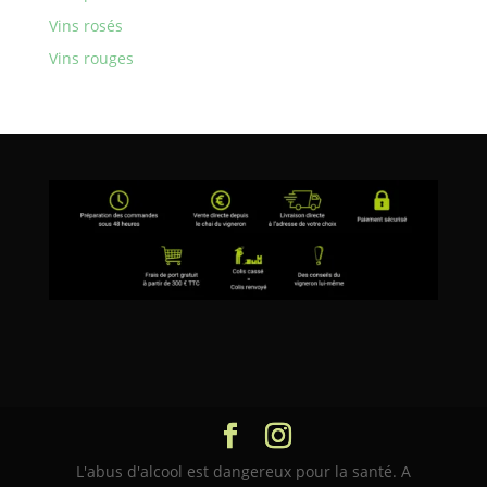
Vins rosés
Vins rouges
L'abus d'alcool est dangereux pour la santé. A